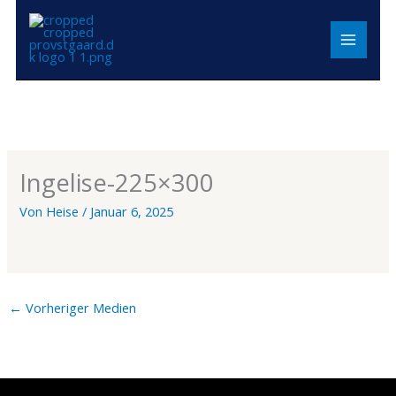
Zum
MAIN
Inhalt
MENU
springen
Ingelise-225×300
Von
Heise
/
Januar 6, 2025
←
Vorheriger Medien