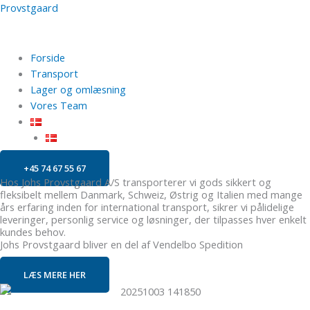
Gå
Menu
Provstgaard
til
indholdet
Forside
Transport
Lager og omlæsning
Vores Team
+45 74 67 55 67
Hos Johs Provstgaard A/S transporterer vi gods sikkert og
fleksibelt mellem Danmark, Schweiz, Østrig og Italien med mange
års erfaring inden for international transport, sikrer vi pålidelige
leveringer, personlig service og løsninger, der tilpasses hver enkelt
kundes behov.
Johs Provstgaard bliver en del af Vendelbo Spedition
LÆS MERE HER